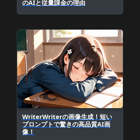
のAIと従量課金の理由
WriterWriterの画像生成！短い
プロンプトで驚きの高品質AI画
像！