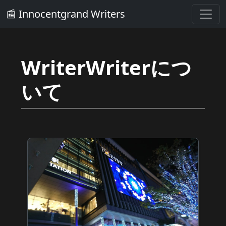
📰 Innocentgrand Writers
WriterWriterにつ
いて