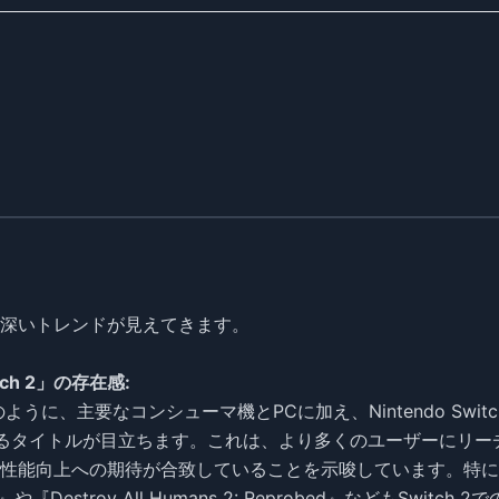
深いトレンドが見えてきます。
h 2」の存在感:
Light』のように、主要なコンシューマ機とPCに加え、Nintendo Switc
ているタイトルが目立ちます。これは、より多くのユーザーにリー
hの性能向上への期待が合致していることを示唆しています。特に
ition』や『Destroy All Humans 2: Reprobed』などもSwitch 