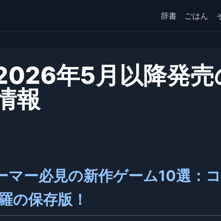
辞書
ごはん
026年5月以降発売
情報
ゲーマー必見の新作ゲーム10選：
網羅の保存版！