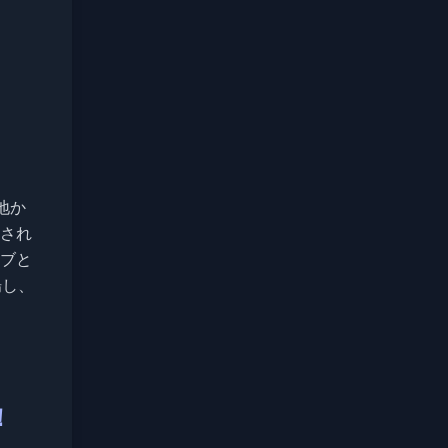
地か
され
ブと
場し、
！