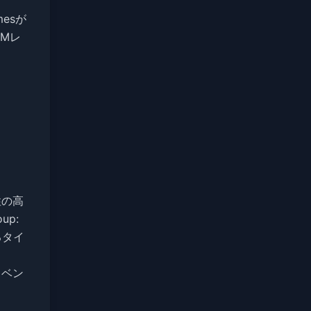
mesが
Mレ
性の高
up:
るタイ
なイベン