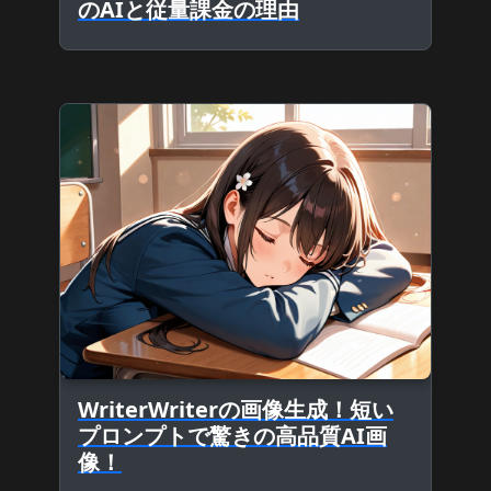
のAIと従量課金の理由
WriterWriterの画像生成！短い
プロンプトで驚きの高品質AI画
像！