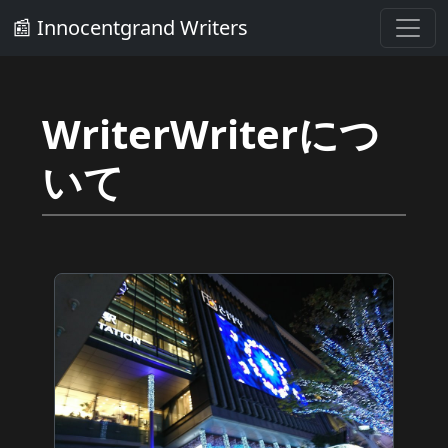
📰 Innocentgrand Writers
WriterWriterにつ
いて