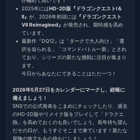
が極めて高いです！
2025年には
HD-2D版『ドラゴンクエストI＆
II』
が、2026年初頭には
『ドラゴンクエスト
VII Reimagined』
が発売され、期待感を高め
ています。
最新作『DQ12』は「ダークで大人向け」「選
択を迫られる」「コマンドバトル一新」とされ
ており、シリーズの新たな挑戦に注目が集まり
ます。
今日からあなたにできることはただ一つ！
2026年5月27日をカレンダーにマークし、続報に
備えましょう！
SNSでの公式発表をこまめにチェックしたり、過去
のHD-2D版やリメイク版をプレイして「ドラクエ
熱」を高めておくのも良いでしょう。長年待ち望ん
だその日が、もうすぐそこまで来ています！新たな
冒険の旅立ちを心待ちにしましょう！