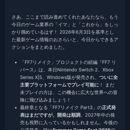
さあ、ここまで読み進めてくれたあなたなら、もう
今日のゲーム業界の「イマ」と「これから」をしっ
かり掴めているはず！ 2026年6月3日を基準とし
た最新ゲーム情報のおさらいと、今日からできるア
クションをまとめました。
「FF7リメイク」プロジェクトの続編『FF7 リ
バース』は、本日Nintendo Switch 2、Xbox
Series X|S、Windows版が発売され、
ついに全
主要プラットフォームでプレイ可能に
！ まだ
未プレイの方は、この機会に広大な世界への冒
険に飛び込みましょう！
最終章となる「FF7リメイク Part3」の
正式発
表はまだですが、開発は順調
。2027年中の発
売も視野に入っているかもしれません。今後の
公式発表、特に
Summer Game Fest 2026
で