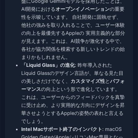
盤にGoogle Geminiモデルを採用したことは、
AI開発における
オープンイノベーション
の重要
性を示唆しています。 自社開発に固執せず、
他社の強みを取り入れることで、ユーザー体験
の向上を最優先するAppleの 実用主義的な部分
が見えます。これは、AI競争が激化する中で、
各社が協力関係を模索する新しいトレンドの始
まりかもしれません。
「Liquid Glass」の進化
: 昨年導入された
Liquid Glassのデザイン言語が、単なる見た目
の美しさだけでなく、
カスタマイズ性
と
パフォ
ーマンス
の向上という形で進化しています。
これは、ユーザーからのフィードバックを真摯
に受け止め、より実用的な方向にデザインを昇
華させようとするAppleの姿勢の表れと言える
でしょう。
Intel Macサポート終了のインパクト
: macOS
Golden GateがAppleシリコンMac専用となっ