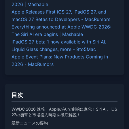
2026 | Mashable
Apple Releases First iOS 27, iPadOS 27, and
macOS 27 Betas to Developers - MacRumors
Everything announced at Apple WWDC 2026:
The Siri AI era begins | Mashable
iPadOS 27 beta 1 now available with Siri AI,
Liquid Glass changes, more - 9to5Mac
Apple Event Plans: New Products Coming in
2026 - MacRumors
目次
WWDC 2026 速報！AppleがAIで劇的に進化！Siri AI、iOS
27の衝撃と市場投入時期を徹底解説！
最新ニュースの要約