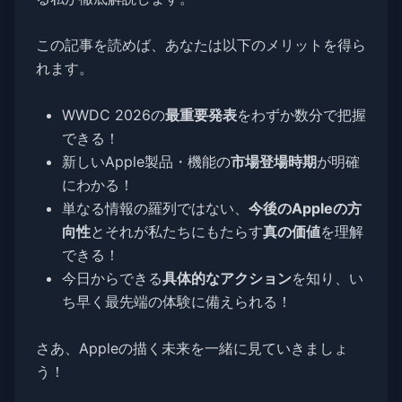
この記事を読めば、あなたは以下のメリットを得ら
れます。
WWDC 2026の
最重要発表
をわずか数分で把握
できる！
新しいApple製品・機能の
市場登場時期
が明確
にわかる！
単なる情報の羅列ではない、
今後のAppleの方
向性
とそれが私たちにもたらす
真の価値
を理解
できる！
今日からできる
具体的なアクション
を知り、い
ち早く最先端の体験に備えられる！
さあ、Appleの描く未来を一緒に見ていきましょ
う！