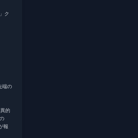
）」ク
先端の
驚異的
手の
例が報