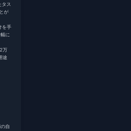
たタス
とが
けを手
大幅に
2万
用途
間の自