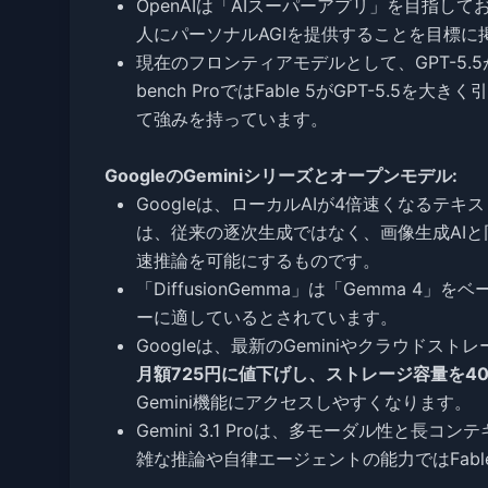
OpenAIは「AIスーパーアプリ」を目指し
人にパーソナルAGIを提供することを目標
現在のフロンティアモデルとして、GPT-5.5
bench ProではFable 5がGPT-5.
て強みを持っています。
GoogleのGeminiシリーズとオープンモデル:
Googleは、ローカルAIが4倍速くなるテキ
は、従来の逐次生成ではなく、画像生成AIと同
速推論を可能にするものです。
「DiffusionGemma」は「Gemma
ーに適しているとされています。
Googleは、最新のGeminiやクラウド
月額725円に値下げし、ストレージ容量を40
Gemini機能にアクセスしやすくなります。
Gemini 3.1 Proは、多モーダル性と長
雑な推論や自律エージェントの能力ではFab