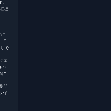
す。
を把握
のモ
、予
なしで
リクエ
ルバ
起こ
定期間
タ保