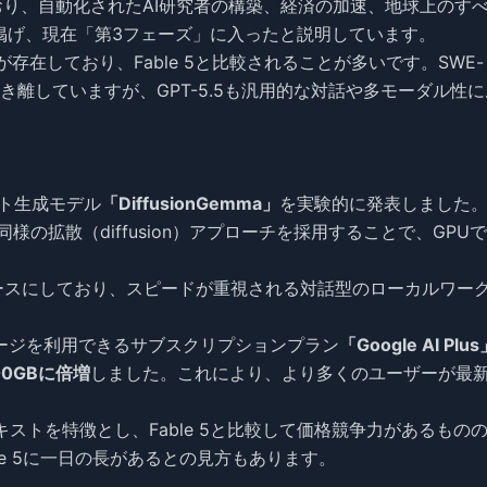
ており、自動化されたAI研究者の構築、経済の加速、地球上のす
に掲げ、現在「第3フェーズ」に入ったと説明しています。
が存在しており、Fable 5と比較されることが多いです。SWE-
5を大きく引き離していますが、GPT-5.5も汎用的な対話や多モーダル性
スト生成モデル
「DiffusionGemma」
を実験的に発表しました
様の拡散（diffusion）アプローチを採用することで、GPU
 4」をベースにしており、スピードが重視される対話型のローカルワー
ストレージを利用できるサブスクリプションプラン
「Google AI Plu
0GBに倍増
しました。これにより、より多くのユーザーが最
コンテキストを特徴とし、Fable 5と比較して価格競争力があるもの
le 5に一日の長があるとの見方もあります。