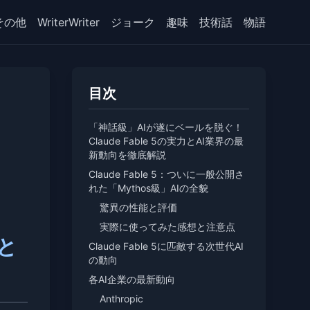
その他
WriterWriter
ジョーク
趣味
技術話
物語
目次
「神話級」AIが遂にベールを脱ぐ！
Claude Fable 5の実力とAI業界の最
新動向を徹底解説
Claude Fable 5：ついに一般公開さ
れた「Mythos級」AIの全貌
驚異の性能と評価
実際に使ってみた感想と注意点
力と
Claude Fable 5に匹敵する次世代AI
の動向
各AI企業の最新動向
Anthropic