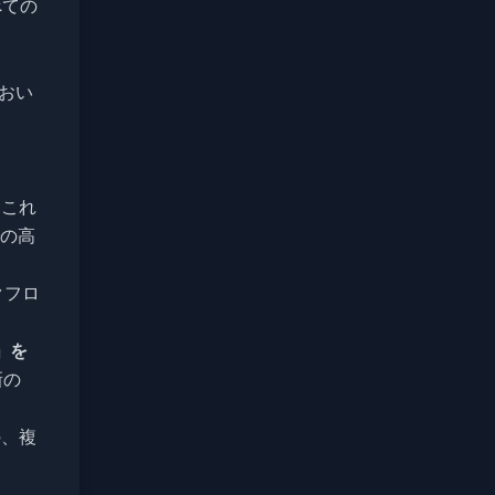
べての
におい
。これ
での高
クフロ
s」を
新の
の、複