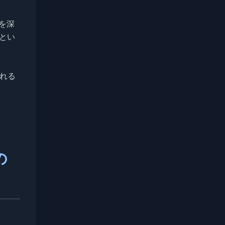
を深
tとい
れる
の