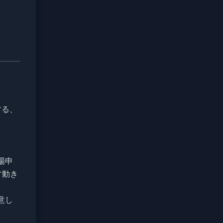
する、
場申
す動き
意し