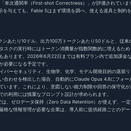
関率（First-shot Correctness）」が評価されていま
指示を与えても、Fable 5はまず環境を調べ、使える道具と制約
万トークンあたり10ドル、出力100万トークンあたり50ドルと、従来
タスクの実行時にはトークン消費量が指数関数的に増えるため
あります。2026年6月22日までは有料プラン内で追加課金
が必要になる予定です。
には、サイバーセキュリティ、生物学、化学、モデル開発目的の蒸留
せを検出した場合、自動的にClaude Opus 4.8にフォー
ています。これにより、意図しない能力制限や回答の保守化が
での利用には慎重なプロンプト設計が求められます。
 5利用では、ゼロデータ保持（Zero Data Retention）が使えず、一
厳格な情報管理が必要な企業は、導入前に提供経路ごとのデー