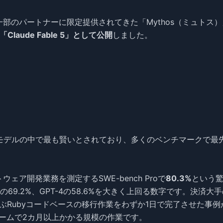
究者や一部のパートナーに限定提供されてきた「Mythos（ミュトス
「Claude Fable 5」として公開
しました。
般公開したモデルの中で最も賢いとされており、多くのベンチマークで最
トウェア開発業務を測定するSWE-bench Proで
80.3%
という
の69.2%、GPT-4の58.6%を大きく上回る数字です。決済大
0万行に及ぶRubyコードベースの移行作業をわずか1日で完了させた事
ームで2カ月以上かかる規模の作業です。