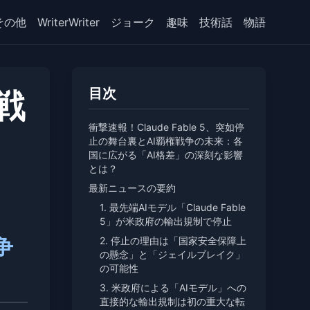
その他
WriterWriter
ジョーク
趣味
技術話
物語
権戦
目次
衝撃速報！Claude Fable 5、突如停
止の舞台裏とAI覇権戦争の未来：各
国に広がる「AI格差」の深刻な影響
とは？
最新ニュースの要約
1. 最先端AIモデル「Claude Fable
5」が米政府の輸出規制で停止
争
2. 停止の理由は「国家安全保障上
の懸念」と「ジェイルブレイク」
の可能性
3. 米政府による「AIモデル」への
直接的な輸出規制は初の重大な転