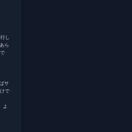
移行し
あら
で
ばサ
けで
、よ