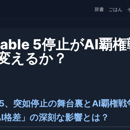
辞書
ごはん
Fable 5停止がAI覇
変えるか？
le 5、突如停止の舞台裏とAI覇権戦
I格差」の深刻な影響とは？