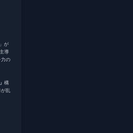
」が
主導
争力の
」
構
準が乱