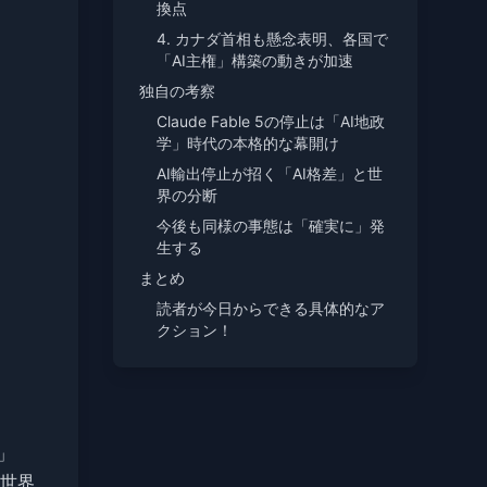
換点
4. カナダ首相も懸念表明、各国で
「AI主権」構築の動きが加速
独自の考察
Claude Fable 5の停止は「AI地政
学」時代の本格的な幕開け
AI輸出停止が招く「AI格差」と世
界の分断
今後も同様の事態は「確実に」発
生する
まとめ
読者が今日からできる具体的なア
クション！
5」
世界