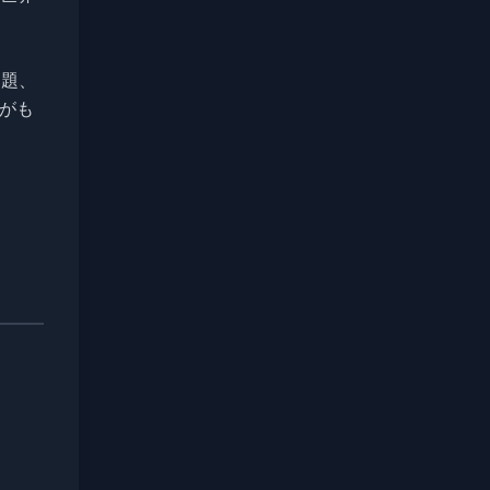
問題、
がも