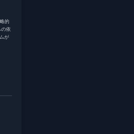
略的
への依
ムが