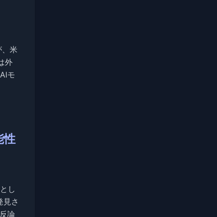
」が、米
は外
Iモ
能性
とし
発見さ
と反論